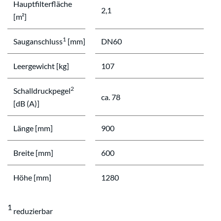
Hauptfilterfläche
2,1
[m²]
1
Sauganschluss
[mm]
DN60
Leergewicht [kg]
107
2
Schalldruckpegel
ca. 78
[dB (A)]
Länge [mm]
900
Breite [mm]
600
Höhe [mm]
1280
1
reduzierbar