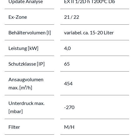
Update Analyse
EX II 1/2D h T200°C Db
Ex-Zone
21 / 22
Behältervolumen [l]
variabel. ca. 15-20 Liter
Leistung [kW]
4,0
Schutzklasse [IP]
65
Ansaugvolumen
454
max. [m³/h]
Unterdruck max.
-270
[mbar]
Filter
M/H