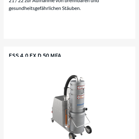
21 / 22 zur Aufnahme von brennbaren und
gesundheitsgefährlichen Stäuben.
ESS 4,0 EX D 50 MFA
Für brennbare Stäube