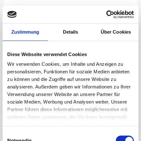
ESS 2,2 EX D EP MFA
Für brennbare Stäube
Zustimmung
Details
Über Cookies
Diese Webseite verwendet Cookies
Wir verwenden Cookies, um Inhalte und Anzeigen zu
personalisieren, Funktionen für soziale Medien anbieten
zu können und die Zugriffe auf unsere Website zu
analysieren. Außerdem geben wir Informationen zu Ihrer
Verwendung unserer Website an unsere Partner für
soziale Medien, Werbung und Analysen weiter. Unsere
Partner führen diese Informationen möglicherweise mit
weiteren Daten zusammen, die Sie ihnen bereitgestellt
Dauerbetriebsgeeigneter, elektrisch betriebener
haben oder die sie im Rahmen Ihrer Nutzung der Dienste
Industriesauger auf Rollenwagen für die Staub-Ex-Zone
gesammelt haben.
21 / 22 zur Aufnahme von brennbaren und
Einwilligungsauswahl
Notwendig
gesundheitsgefährlichen Stäuben als Endlosliner Version.