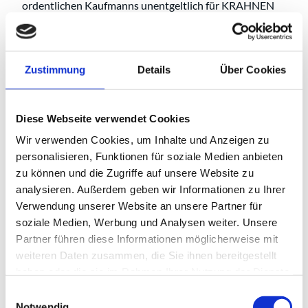
ordentlichen Kaufmanns unentgeltlich für KRAHNEN
verwahrt. Nicht mehr benötigte Werkzeuge, Formen,
Vorrichtungen, Modelle etc. dürfen erst nach
ausdrücklicher schriftlicher Freigabe durch KRAHNEN
Zustimmung
Details
Über Cookies
vom Lieferanten/Hersteller geändert oder verschrottet
werden.
7.4 Fertigungsmittel der KRAHNEN sind ordnungsgemäß
Diese Webseite verwendet Cookies
zu warten, sachgerecht aufzubewahren und gegen
Wir verwenden Cookies, um Inhalte und Anzeigen zu
zufälligen Untergang oder Verschlechterung zu versichern.
personalisieren, Funktionen für soziale Medien anbieten
Die Kosten hierfür trägt der Lieferant/Hersteller.
zu können und die Zugriffe auf unsere Website zu
analysieren. Außerdem geben wir Informationen zu Ihrer
Verwendung unserer Website an unsere Partner für
soziale Medien, Werbung und Analysen weiter. Unsere
Partner führen diese Informationen möglicherweise mit
weiteren Daten zusammen, die Sie ihnen bereitgestellt
8. Geheimhaltung
haben oder die sie im Rahmen Ihrer Nutzung der Dienste
gesammelt haben.
Einwilligungsauswahl
Notwendig