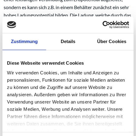
sondern es kann sich z.B. in einem Behälter zunächst ein sehr
hohes Ladungspotential bilden. Die Ladung, welche durch das
Zusammenfallen des aufgeladenen Staubes entsteht ist nicht
sehr hoch, allerdings kann diese Energie ausreichen, um zur
geerdeten Behälterwand hin zündwirksame
Zustimmung
Details
Über Cookies
Büschelentladungen zu erzeugen. Büschelentladungen
können die meisten brennbaren Gase und Dämpfe sowie
hybride Gemische entzünden. Deshalb ist das Saugen von
Diese Webseite verwendet Cookies
nicht leitfähigen Stäuben in Gas- Ex-Bereichen ohne
Wir verwenden Cookies, um Inhalte und Anzeigen zu
zusätzliche Sicherheitsmaßnahmen untersagt. (Für weitere
personalisieren, Funktionen für soziale Medien anbieten
Informationen fordern Sie unsere Datenblatt „Fragen zu nicht
zu können und die Zugriffe auf unsere Website zu
leitfähigen Stäuben“ an.)“
analysieren. Außerdem geben wir Informationen zu Ihrer
Verwendung unserer Website an unsere Partner für
soziale Medien, Werbung und Analysen weiter. Unsere
*Der Grenzwert für Schüttgüter liegt bei einem spezifischen
Partner führen diese Informationen möglicherweise mit
Widerstand ≤ 1*10^8 Ωm (siehe auch TRBS 727, Kap. 6.3). Für
weiteren Daten zusammen, die Sie ihnen bereitgestellt
Schüttgüter mit einem höheren spezifischen Widerstand ist
haben oder die sie im Rahmen Ihrer Nutzung der Dienste
das Entstehen von zünd-wirksamen Büschelentladungen