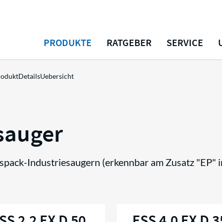
PRODUKTE
RATGEBER
SERVICE
oduktDetailsUebersicht
osauger
spack-Industriesaugern (erkennbar am Zusatz "EP" i
SS 2,2 EX D 50
ESS 4,0 EX D 3