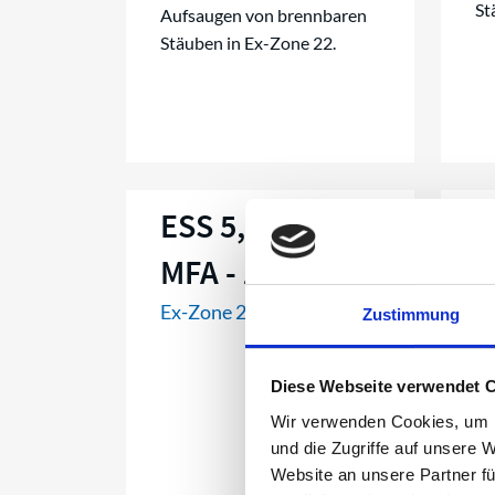
St
Aufsaugen von brennbaren
Stäuben in Ex-Zone 22.
ESS 5,2 M/H EP
E
MFA - Zone 22
M
Ex-Zone 22
St
Zustimmung
Diese Webseite verwendet 
Wir verwenden Cookies, um I
und die Zugriffe auf unsere 
Website an unsere Partner fü