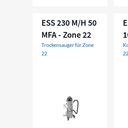
ESS 230 M/H 50
E
MFA - Zone 22
1
Trockensauger für Zone
Ko
22
2