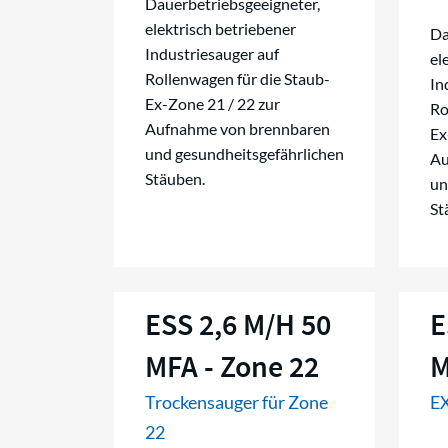
Dauerbetriebsgeeigneter,
elektrisch betriebener
Da
Industriesauger auf
el
Rollenwagen für die Staub-
In
Ex-Zone 21 / 22 zur
Ro
Aufnahme von brennbaren
Ex
und gesundheitsgefährlichen
Au
Stäuben.
un
St
ESS 2,6 M/H 50
E
MFA - Zone 22
M
Trockensauger für Zone
EX
22