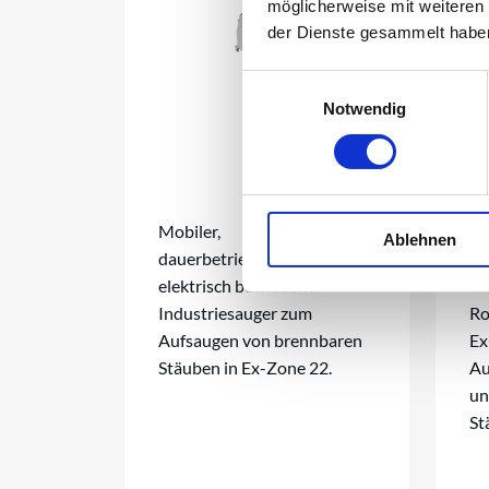
möglicherweise mit weiteren
der Dienste gesammelt habe
Einwilligungsauswahl
Notwendig
Mobiler,
Da
Ablehnen
dauerbetriebsgeeigneter,
el
elektrisch betriebener
In
Industriesauger zum
Ro
Aufsaugen von brennbaren
Ex
Stäuben in Ex-Zone 22.
Au
un
St