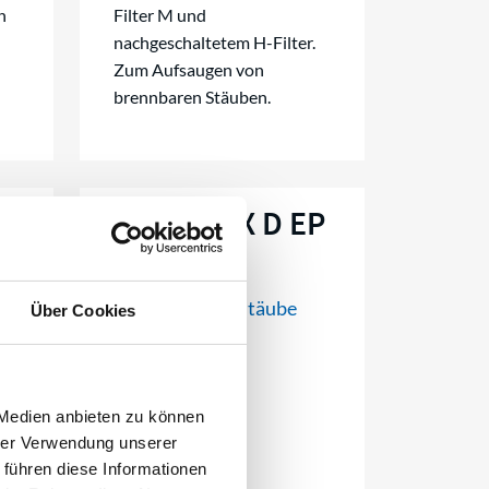
n
Filter M und
nachgeschaltetem H-Filter.
Zum Aufsaugen von
brennbaren Stäuben.
P
ESS 2,2 EX D EP
MFA
e
Für brennbare Stäube
Über Cookies
 Medien anbieten zu können
hrer Verwendung unserer
 führen diese Informationen