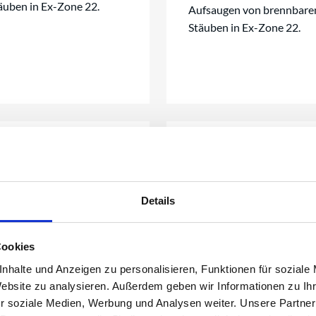
äuben in Ex-Zone 22.
Aufsaugen von brennbare
Stäuben in Ex-Zone 22.
SS 4,0 EX D EP
ESS 2,6 M/H E
FA
MFA - Zone 22
aub-Ex-Zone 21 / 22
Trockensauger für Zon
Details
22
Cookies
nhalte und Anzeigen zu personalisieren, Funktionen für soziale
Website zu analysieren. Außerdem geben wir Informationen zu I
r soziale Medien, Werbung und Analysen weiter. Unsere Partner