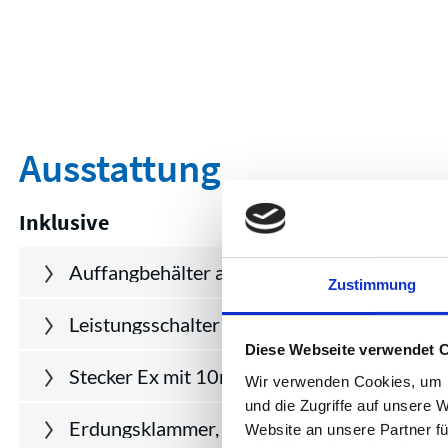
Ausstattung
Inklusive
Auffangbehälter auf Rollen, absenkbar
Zustimmung
Leistungsschalter Ex
Diese Webseite verwendet 
Stecker Ex mit 10m Kabel
Wir verwenden Cookies, um I
und die Zugriffe auf unsere 
Erdungsklammer, 2m
Website an unsere Partner fü