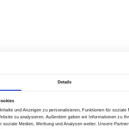
Optional
Schlauchhalter
Details
Bodendüsenbox
Cookies
Saugschlauch aus 
nhalte und Anzeigen zu personalisieren, Funktionen für soziale
Website zu analysieren. Außerdem geben wir Informationen zu I
Elektrisch leitfäh
r soziale Medien, Werbung und Analysen weiter. Unsere Partner