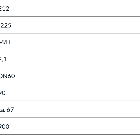
212
-225
M/H
2,1
DN60
90
ca. 67
900