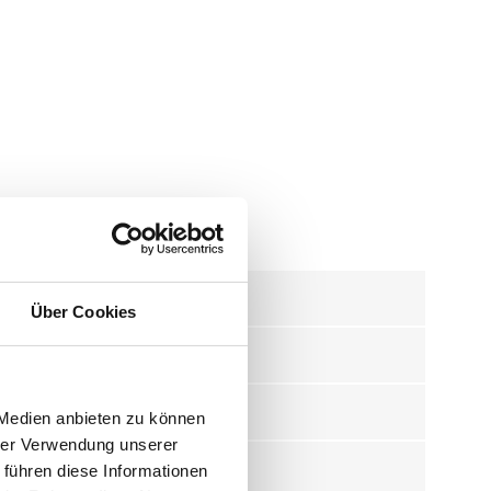
Über Cookies
EVA / PE / PU
 Medien anbieten zu können
hrer Verwendung unserer
iges Saugzubehör
 führen diese Informationen