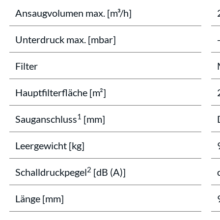
Ansaugvolumen max. [m³/h]
Unterdruck max. [mbar]
Filter
Hauptfilterfläche [m²]
1
Sauganschluss
[mm]
Leergewicht [kg]
2
Schalldruckpegel
[dB (A)]
Länge [mm]