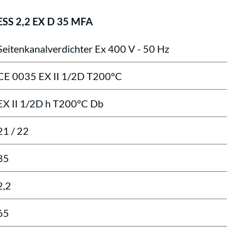
ESS 2,2 EX D 35 MFA
Seitenkanalverdichter Ex 400 V - 50 Hz
CE 0035 EX II 1/2D T200°C
EX II 1/2D h T200°C Db
21 / 22
35
2,2
65