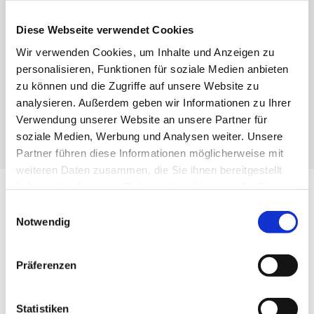
Konische Saugdüse (Spitzdüse)
Diese Webseite verwendet Cookies
Konische Saugdüse 90°
Wir verwenden Cookies, um Inhalte und Anzeigen zu
personalisieren, Funktionen für soziale Medien anbieten
Artikelnummer: ø38 - 2016827
zu können und die Zugriffe auf unsere Website zu
analysieren. Außerdem geben wir Informationen zu Ihrer
Artikelnummer: ø50 - 2016828
Verwendung unserer Website an unsere Partner für
soziale Medien, Werbung und Analysen weiter. Unsere
Partner führen diese Informationen möglicherweise mit
weiteren Daten zusammen, die Sie ihnen bereitgestellt
haben oder die sie im Rahmen Ihrer Nutzung der Dienste
Downloads
gesammelt haben.
Einwilligungsauswahl
Notwendig
DATENBLATT Ø38
Präferenzen
DATENBLATT Ø50
Statistiken