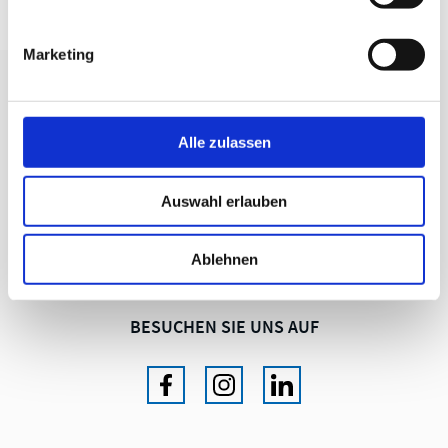
Marketing
WIR BERATEN SIE GERNE
Alle zulassen
KRAHNEN GMBH
Produkte für Instandhaltung und Qualitätssicherung
Auswahl erlauben
+49 (0) 221 681006
info@krahnen.de
Ablehnen
BESUCHEN SIE UNS AUF