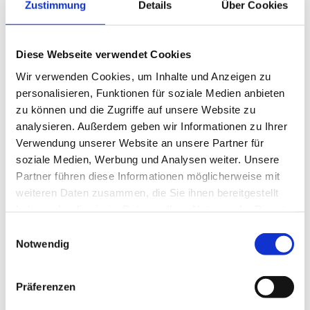
Zustimmung
Details
Über Cookies
6
Saugschläuche, elektrisch leitfähig <10
Ohm
Anwendung:
Diese Webseite verwendet Cookies
flexibler Schlauch für Gase, Stäube, Pulver und Fasern
Wir verwenden Cookies, um Inhalte und Anzeigen zu
explosionsgefährdeter Bereich
personalisieren, Funktionen für soziale Medien anbieten
zu können und die Zugriffe auf unsere Website zu
Eigenschaften:
analysieren. Außerdem geben wir Informationen zu Ihrer
leichte Ausführung
Verwendung unserer Website an unsere Partner für
soziale Medien, Werbung und Analysen weiter. Unsere
hochflexibel
Partner führen diese Informationen möglicherweise mit
überfahrbar & trittfest
weiteren Daten zusammen, die Sie ihnen bereitgestellt
gute Laugen- und Säurebeständigkeit
haben oder die sie im Rahmen Ihrer Nutzung der Dienste
6
Oberflächenwiderstand <10
Ohm
gesammelt haben.
Einwilligungsauswahl
gemäß
TRGS 727
und
ATEX 2014/34/EU
: zur
Notwendig
Aspiration brennbarer Stäube (Zone 22 im Inneren),
zum Einsatz in Zone 1 und 2 (Gase), zum Einsatz in
Zone 0 (Gase)
Präferenzen
RoHS konform