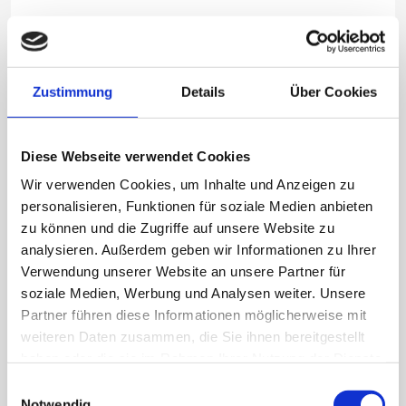
Zustimmung
Details
Über Cookies
Diese Webseite verwendet Cookies
Wir verwenden Cookies, um Inhalte und Anzeigen zu
personalisieren, Funktionen für soziale Medien anbieten
zu können und die Zugriffe auf unsere Website zu
Dauerbetriebsgeeigneter, elektrisch betriebener
analysieren. Außerdem geben wir Informationen zu Ihrer
Industriesauger auf Rollenwagen für die Staub-Ex-Zone
Verwendung unserer Website an unsere Partner für
21 / 22 zur Aufnahme von brennbaren und
soziale Medien, Werbung und Analysen weiter. Unsere
gesundheitsgefährlichen Stäuben als Endlosliner Version.
Partner führen diese Informationen möglicherweise mit
weiteren Daten zusammen, die Sie ihnen bereitgestellt
haben oder die sie im Rahmen Ihrer Nutzung der Dienste
gesammelt haben.
Einwilligungsauswahl
Notwendig