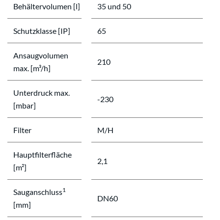
Behältervolumen [l]
35 und 50
Schutzklasse [IP]
65
Ansaugvolumen
210
max. [m³/h]
Unterdruck max.
-230
[mbar]
Filter
M/H
Hauptfilterfläche
2,1
[m²]
1
Sauganschluss
DN60
[mm]