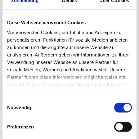
Zustimmung
Details
Über Cookies
Diese Webseite verwendet Cookies
Saug-Set-Boden ø38 CR
Wir verwenden Cookies, um Inhalte und Anzeigen zu
personalisieren, Funktionen für soziale Medien anbieten
zu können und die Zugriffe auf unsere Website zu
Handrohr, 3-teilig
analysieren. Außerdem geben wir Informationen zu Ihrer
Bodendüse mit Gummilippen
Verwendung unserer Website an unsere Partner für
Fugendüse
soziale Medien, Werbung und Analysen weiter. Unsere
Partner führen diese Informationen möglicherweise mit
weiteren Daten zusammen, die Sie ihnen bereitgestellt
Artikelnummer: 2016802
haben oder die sie im Rahmen Ihrer Nutzung der Dienste
gesammelt haben.
Einwilligungsauswahl
Notwendig
Downloads
Präferenzen