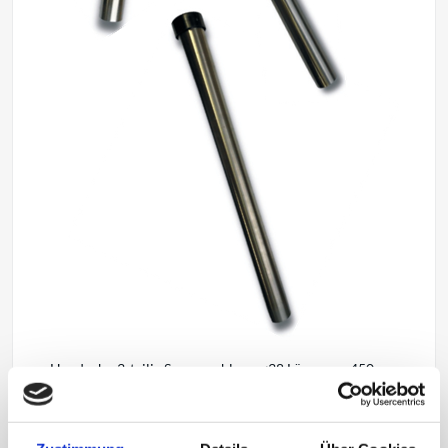
Handrohr, 3-teilig Sauganschluss: ø38 Länge: ca. 450mm
Gesamtlänge: 1.350mm Material: Edelstahl Geeignet für:
universellen Einsatz