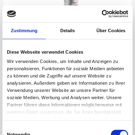
Zustimmung
Details
Über Cookies
Diese Webseite verwendet Cookies
Wir verwenden Cookies, um Inhalte und Anzeigen zu
Mobiler, dauerbetriebsgeeigneter, elektrisch betriebener
personalisieren, Funktionen für soziale Medien anbieten
Industriesauger zum Aufsaugen von brennbaren Stäuben
zu können und die Zugriffe auf unsere Website zu
in Ex-Zone 22.
analysieren. Außerdem geben wir Informationen zu Ihrer
Verwendung unserer Website an unsere Partner für
soziale Medien, Werbung und Analysen weiter. Unsere
Partner führen diese Informationen möglicherweise mit
weiteren Daten zusammen, die Sie ihnen bereitgestellt
haben oder die sie im Rahmen Ihrer Nutzung der Dienste
gesammelt haben.
Einwilligungsauswahl
ESS 2,6 M/H EP MFA - Zone 22
Notwendig