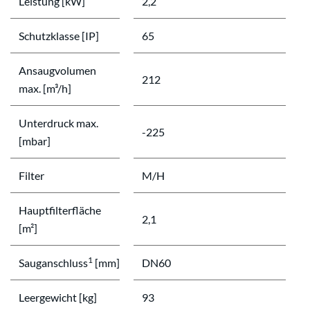
Leistung [kW]
2,2
Schutzklasse [IP]
65
Ansaugvolumen
212
max. [m³/h]
Unterdruck max.
-225
[mbar]
Filter
M/H
Hauptfilterfläche
2,1
[m²]
1
Sauganschluss
[mm]
DN60
Leergewicht [kg]
93