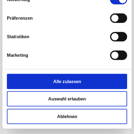
Trockensauger für Zone 22
Präferenzen
Statistiken
Marketing
Alle zulassen
Mobiler, dauerbetriebsgeeigneter, elektrisch betriebener
Industriesauger zum Aufsaugen von brennbaren Stäuben
Auswahl erlauben
in Ex-Zone 22.
Ablehnen