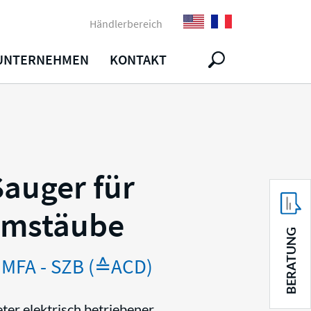
Händlerbereich
UNTERNEHMEN
KONTAKT
Sauger für
umstäube
BERATUNG
 MFA - SZB (≙ACD)
er elektrisch betriebener