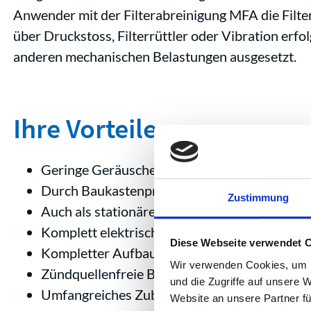
Anwender mit der Filterabreinigung MFA die Filter
über Druckstoss, Filterrüttler oder Vibration erfo
anderen mechanischen Belastungen ausgesetzt.
Ihre Vorteile
Geringe Geräuschentwicklung - schallgedäm
Durch Baukastenprinzip schnell erweiterbar
Zustimmung
Auch als stationäre Anlage nutzbar
Komplett elektrisch leitfähig, inkl. Rollen
Diese Webseite verwendet 
Kompletter Aufbau aus Edelstahl
Wir verwenden Cookies, um I
Zündquellenfreie Bauart SZB (≙ACD)
und die Zugriffe auf unsere 
Umfangreiches Zubehör lieferbar
Website an unsere Partner fü