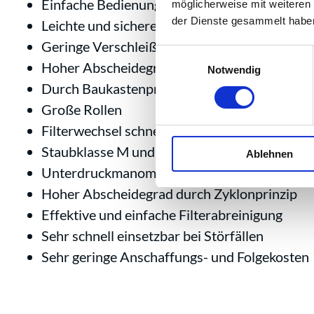
Einfache Bedienung und Pflege
möglicherweise mit weiteren
der Dienste gesammelt habe
Leichte und sichere Entleerung
Geringe Verschleißkosten
Einwilligungsauswahl
Hoher Abscheidegrad
Notwendig
Durch Baukastenprinzip schnell nachrüstbar
Große Rollen
Filterwechsel schnell und werkzeuglos
Staubklasse M und H14
Ablehnen
Unterdruckmanometer zur Filterkontrolle
Hoher Abscheidegrad durch Zyklonprinzip
Effektive und einfache Filterabreinigung
Sehr schnell einsetzbar bei Störfällen
Sehr geringe Anschaffungs- und Folgekosten