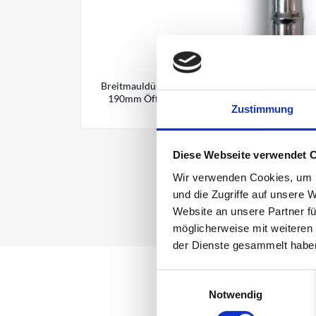
Breitmauldüse Sauganschluss: ø38 Gesamtlänge:
190mm Öffnung der Düse (BxH): ca. 210x30mm M
Zustimmung
breitflächige Aufnahme von g
Diese Webseite verwendet 
Wir verwenden Cookies, um I
und die Zugriffe auf unsere 
Website an unsere Partner fü
möglicherweise mit weiteren
der Dienste gesammelt habe
Einwilligungsauswahl
Notwendig