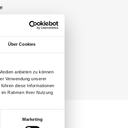
e
üse
gdüse (Spitzdüse)
gdüse 90°
Über Cookies
r: ø38 - 2016822
 Medien anbieten zu können
r: ø50 - 2016831
hrer Verwendung unserer
 führen diese Informationen
ie im Rahmen Ihrer Nutzung
Marketing