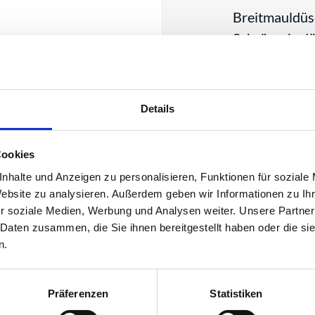
Breitmauldüs
Schrägrohrd
Fächerdüse
Konische Sau
 ca. 220mm/ø50 Gesamtlänge: ca.
aterial: Silikon Geeignet für:
Konische Sau
Details
robem Schmutz
Artikelnumme
Cookies
nhalte und Anzeigen zu personalisieren, Funktionen für soziale
Artikelnumme
Website zu analysieren. Außerdem geben wir Informationen zu I
r soziale Medien, Werbung und Analysen weiter. Unsere Partner
 Daten zusammen, die Sie ihnen bereitgestellt haben oder die s
n.
Präferenzen
Statistiken