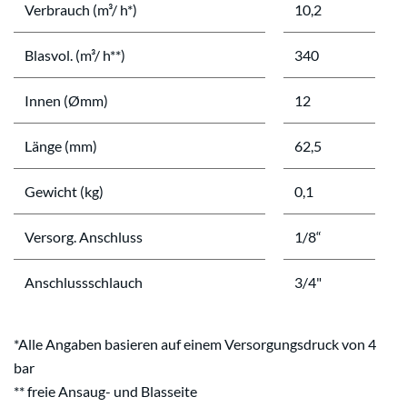
Verbrauch (m³/ h*)
10,2
Blasvol. (m³/ h**)
340
Innen (Ømm)
12
Länge (mm)
62,5
Gewicht (kg)
0,1
Versorg. Anschluss
1/8“
Anschlussschlauch
3/4"
*Alle Angaben basieren auf einem Versorgungsdruck von 4
bar
** freie Ansaug- und Blasseite