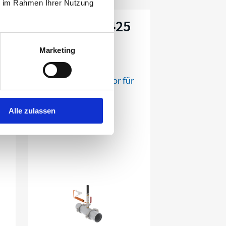
ie im Rahmen Ihrer Nutzung
AIRJET AJ425
Ex
Marketing
Airjet
Druckluftventilator für
den Gas- und
Staubbereich
Alle zulassen