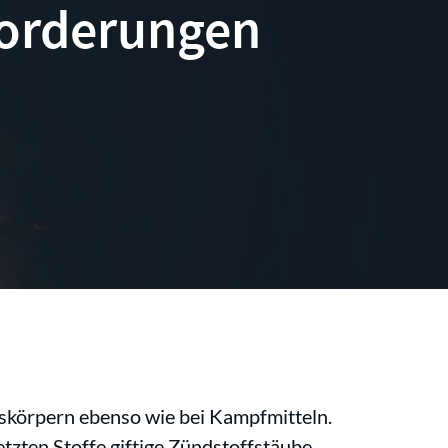
forderungen
kskörpern ebenso wie bei Kampfmitteln.
zten Stoffe giftige Zündstoffstäube.