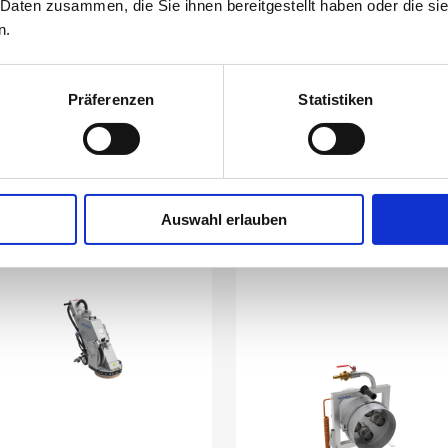
 Daten zusammen, die Sie ihnen bereitgestellt haben oder die s
n.
AIRFLEX 30
AIRJET
AJ1250 Ex
Druckluftbetriebene
Präferenzen
Statistiken
Bodenreinigungsmasc
Airjet
hine
Druckluftventilator für
den Gas- und
Staubbereich
Auswahl erlauben