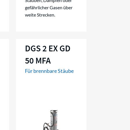
Stäuben, Dämpfen oder
gefährlicher Gasen über
weite Strecken.
DGS 2 EX GD
50 MFA
Für brennbare Stäube