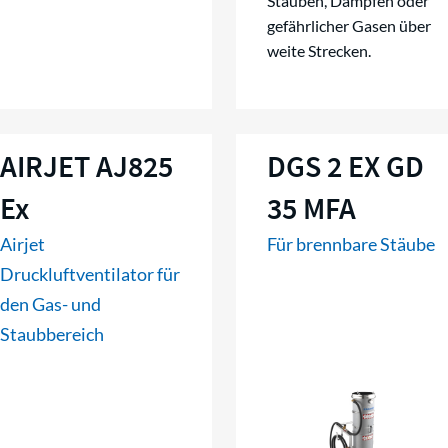
Stäuben, Dämpfen oder
gefährlicher Gasen über
weite Strecken.
AIRJET AJ825
DGS 2 EX GD
Ex
35 MFA
Airjet
Für brennbare Stäube
Druckluftventilator für
den Gas- und
Staubbereich