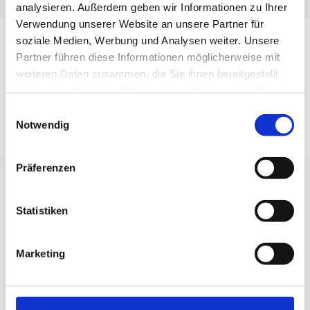
analysieren. Außerdem geben wir Informationen zu Ihrer
Verwendung unserer Website an unsere Partner für
soziale Medien, Werbung und Analysen weiter. Unsere
Downloads
Partner führen diese Informationen möglicherweise mit
weiteren Daten zusammen, die Sie ihnen bereitgestellt
haben oder die sie im Rahmen Ihrer Nutzung der Dienste
DATENBLATT
gesammelt haben.
Einwilligungsauswahl
Notwendig
Präferenzen
WIR BERATEN SIE GERNE
Statistiken
KRAHNEN GMBH
Marketing
Produkte für Instandhaltung und Qualitätssicherung
+49 (0) 221 681006
info@krahnen.de