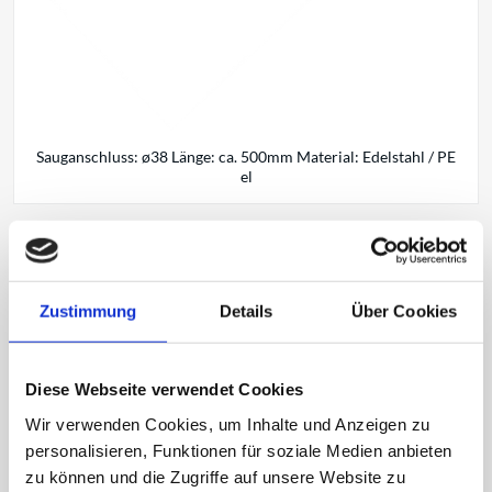
Sauganschluss: ø38 Länge: ca. 500mm Material: Edelstahl / PE
el
Handrohr /-griff
Zustimmung
Details
Über Cookies
Safety Change SKS Kupplung zur kontaminationsfreien Saug-
Leitungstrennung
Diese Webseite verwendet Cookies
Wir verwenden Cookies, um Inhalte und Anzeigen zu
Artikelnummer: 2015740
personalisieren, Funktionen für soziale Medien anbieten
zu können und die Zugriffe auf unsere Website zu