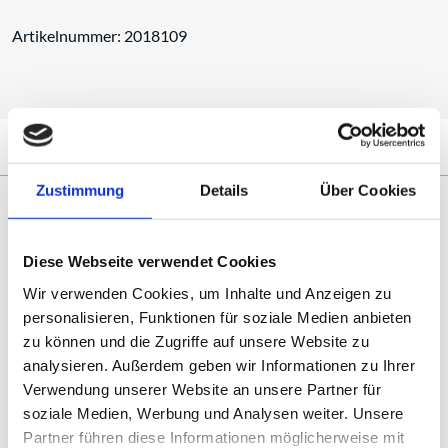
Artikelnummer: 2018109
BESCHREIBUNG
DOWNLOADS
Zustimmung
Details
Über Cookies
Beschreibung
Diese Webseite verwendet Cookies
Die Krahnen Glasbruchfalle kann je nach Anforderungsprofil
Wir verwenden Cookies, um Inhalte und Anzeigen zu
beliebig direkt an der Saugdüse, an Bodendüsen
personalisieren, Funktionen für soziale Medien anbieten
oder am Sauger befestigt werden. Durch die flexible
zu können und die Zugriffe auf unsere Website zu
Positionierung in vertikaler oder horizontaler Lage wird
analysieren. Außerdem geben wir Informationen zu Ihrer
nahezu jeder Kundenwunsch gelöst. Auch eine Anordnung
Verwendung unserer Website an unsere Partner für
unmittelbar direkt an der Absaugstelle (z.B. Maschine,
soziale Medien, Werbung und Analysen weiter. Unsere
Werkzeug, Absaugarm oder Stativ) lässt mögliche Gefahren
Partner führen diese Informationen möglicherweise mit