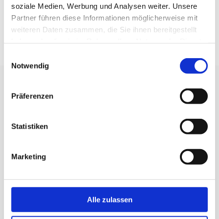
soziale Medien, Werbung und Analysen weiter. Unsere
Partner führen diese Informationen möglicherweise mit
DATENBLATT
weiteren Daten zusammen, die Sie ihnen bereitgestellt
haben oder die sie im Rahmen Ihrer Nutzung der Dienste
gesammelt haben.
Einwilligungsauswahl
Notwendig
WIR BERATEN SIE GERNE
Präferenzen
KRAHNEN GMBH
Statistiken
Produkte für Instandhaltung und Qualitätssicherung
+49 (0) 221 681006
Marketing
info@krahnen.de
BESUCHEN SIE UNS AUF
Alle zulassen