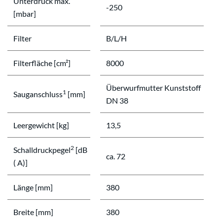
Unterdruck max.
-250
[mbar]
Filter
B/L/H
Filterfläche [cm²]
8000
Überwurfmutter Kunststoff
1
Sauganschluss
[mm]
DN 38
Leergewicht [kg]
13,5
2
Schalldruckpegel
[dB
ca. 72
( A)]
Länge [mm]
380
Breite [mm]
380