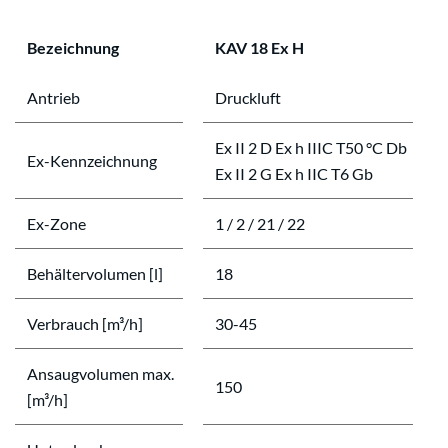
Bezeichnung
KAV 18 Ex H
Antrieb
Druckluft
Ex II 2 D Ex h IIIC T50 °C Db
Ex-Kennzeichnung
Ex II 2 G Ex h IIC T6 Gb
Ex-Zone
1 / 2 / 21 / 22
Behältervolumen [l]
18
Verbrauch [m³/h]
30-45
Ansaugvolumen max.
150
[m³/h]