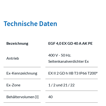
Technische Daten
Bezeichnung
EGF 4,0 EX GD 40 A AK PE
400 V - 50 Hz.
Antrieb
Seitenkanalverdichter Ex
Ex-Kennzeichnung
EX II 2 GD h IIB T3 IP66 T200°
Ex-Zone
1 / 2 und 21 / 22
Behältervolumen [l]
40