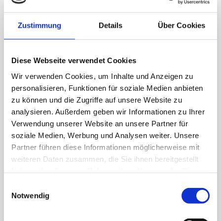
Zustimmung
Details
Über Cookies
Ausführungen
Diese Webseite verwendet Cookies
Wir verwenden Cookies, um Inhalte und Anzeigen zu
personalisieren, Funktionen für soziale Medien anbieten
zu können und die Zugriffe auf unsere Website zu
analysieren. Außerdem geben wir Informationen zu Ihrer
EGF 2,2 EX GD 35 A AK
Verwendung unserer Website an unsere Partner für
Für brennbare Flüssigkeiten
soziale Medien, Werbung und Analysen weiter. Unsere
Partner führen diese Informationen möglicherweise mit
weiteren Daten zusammen, die Sie ihnen bereitgestellt
haben oder die sie im Rahmen Ihrer Nutzung der Dienste
gesammelt haben.
Einwilligungsauswahl
Notwendig