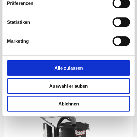
Präferenzen
Statistiken
Elektrisch betriebener Industriesauger für die Gas- und
Staub Ex-Zonen 1 / 2 / 21 / 22 zur Aufnahme von
Marketing
brennbaren Flüssigkeiten.
Alle zulassen
Auswahl erlauben
EGF 2,2 EX GD 40 A AK PE
Ablehnen
Für brennbare Flüssigkeiten