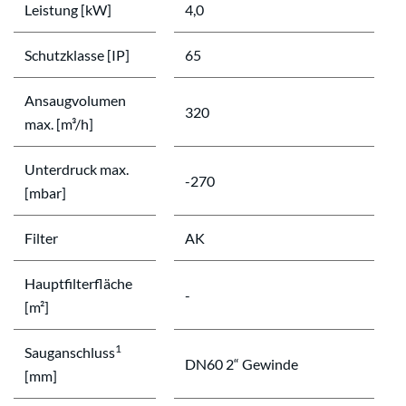
Leistung [kW]
4,0
Schutzklasse [IP]
65
Ansaugvolumen
320
max. [m³/h]
Unterdruck max.
-270
[mbar]
Filter
AK
Hauptfilterfläche
-
[m²]
1
Sauganschluss
DN60 2“ Gewinde
[mm]