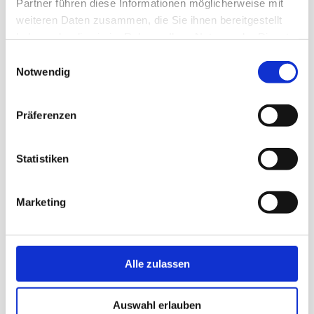
Partner führen diese Informationen möglicherweise mit
WIR BERATEN SIE GERNE
weiteren Daten zusammen, die Sie ihnen bereitgestellt
haben oder die sie im Rahmen Ihrer Nutzung der Dienste
KRAHNEN GMBH
gesammelt haben.
Einwilligungsauswahl
Notwendig
Produkte für Instandhaltung und Qualitätssicherung
+49 (0) 221 681006
info@krahnen.de
Präferenzen
Statistiken
BESUCHEN SIE UNS AUF
Marketing
Alle zulassen
Newsletter
AGB Verkauf
Auswahl erlauben